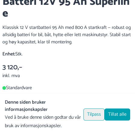
Batteri 12V 95 Ah Superlin
e
Klassisk 12 V startbatteri 95 Ah med 800 A startkraft — robust og
allsidig batteri for bil, båt, hytte eller lett maskinutstyr. Stabil start
og høy kapasitet, klar til montering.
Enhet:
Stk.
3 120,–
inkl. mva
Standardvare
Denne siden bruker
Produktforespørsel
informasjonskapsler
Tilpass
Tillat alle
Ved å bruke denne siden godtar du vår
bruk av informasjonskapsler.