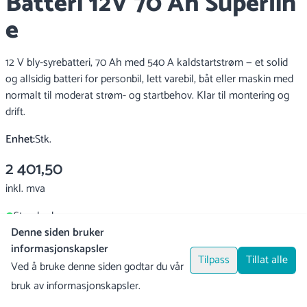
Batteri 12V 70 Ah Superlin
e
12 V bly-syrebatteri, 70 Ah med 540 A kaldstartstrøm — et solid
og allsidig batteri for personbil, lett varebil, båt eller maskin med
normalt til moderat strøm- og startbehov. Klar til montering og
drift.
Enhet:
Stk.
2 401,50
inkl. mva
Standardvare
Denne siden bruker
informasjonskapsler
Tilpass
Tillat alle
Produktforespørsel
Ved å bruke denne siden godtar du vår
bruk av informasjonskapsler.